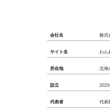
会社名
株式
サイト名
わん
所在地
北海
設立
202
代表者
代表