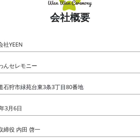
会社概要
会社YEEN
わんセレモニー
道石狩市緑苑台東3条3丁目80番地
5年3月6日
取締役 内田 啓一